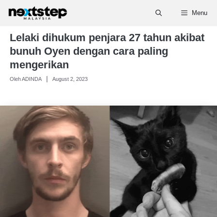
Skip
Menu
to
content
Lelaki dihukum penjara 27 tahun akibat
bunuh Oyen dengan cara paling
mengerikan
Oleh ADINDA
August 2, 2023