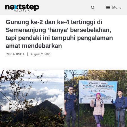
Skip
Menu
to
content
Gunung ke-2 dan ke-4 tertinggi di
Semenanjung ‘hanya’ bersebelahan,
tapi pendaki ini tempuhi pengalaman
amat mendebarkan
Oleh ADINDA
August 2, 2023