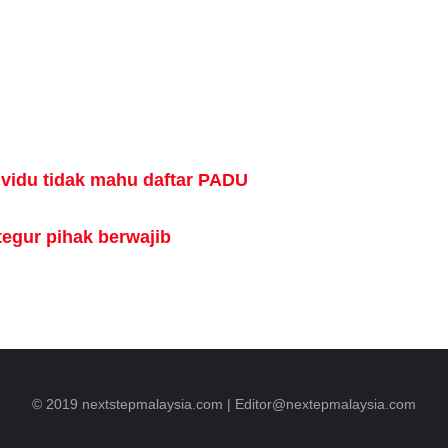
ividu tidak mahu daftar PADU
egur pihak berwajib
© 2019 nextstepmalaysia.com |
Editor@nextepmalaysia.com