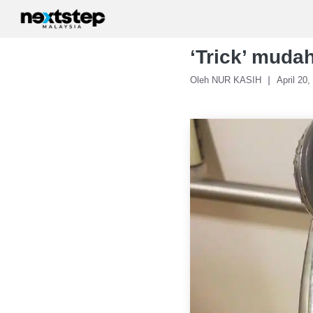
Skip
to
content
‘Trick’ muda
Oleh NUR KASIH
April 20,