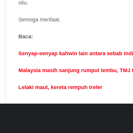
situ.
Semoga menfaat.
Baca:
Senyap-senyap kahwin lain antara sebab ind
Malaysia masih sanjung rumput lembu, TMJ t
Lelaki maut, kereta rempuh treler