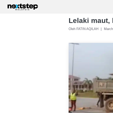
Skip
to
content
Lelaki maut, 
Oleh FATIN AQILAH
March