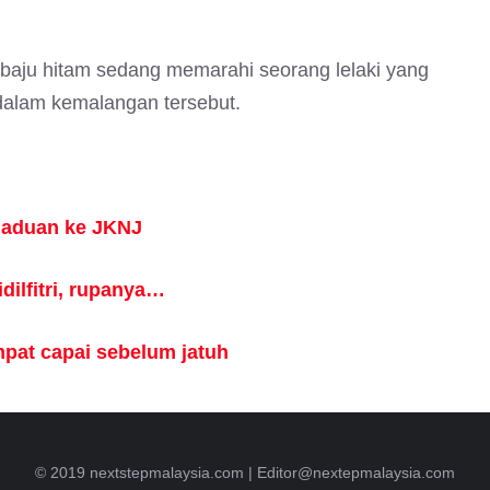
baju hitam sedang memarahi seorang lelaki yang
 dalam kemalangan tersebut.
t aduan ke JKNJ
dilfitri, rupanya…
empat capai sebelum jatuh
© 2019 nextstepmalaysia.com |
Editor@nextepmalaysia.com