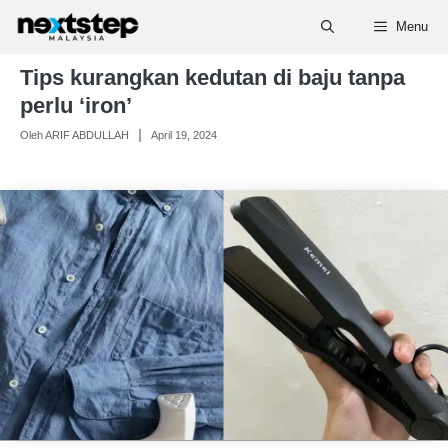
Skip
Menu
to
content
Tips kurangkan kedutan di baju tanpa
perlu ‘iron’
Oleh ARIF ABDULLAH
April 19, 2024