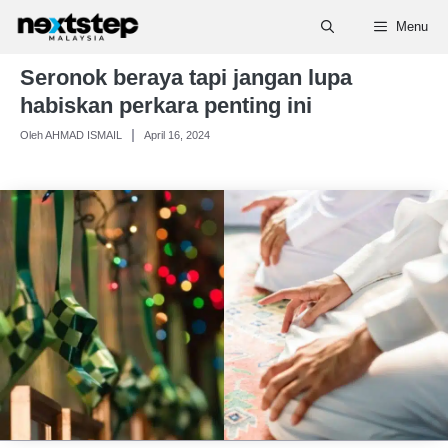
Skip
Menu
to
content
Seronok beraya tapi jangan lupa
habiskan perkara penting ini
Oleh AHMAD ISMAIL
April 16, 2024