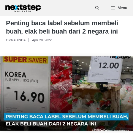
Skip
Menu
to
content
Penting baca label sebelum membeli
buah, elak beli buah dari 2 negara ini
Oleh ADINDA
April 20, 2022