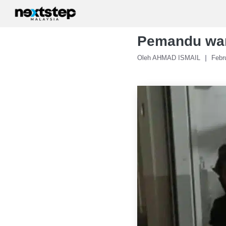
Skip
to
content
Pemandu war
Oleh AHMAD ISMAIL
Febr