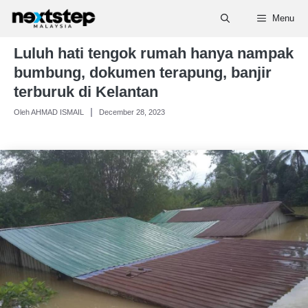
Skip
Menu
to
content
Luluh hati tengok rumah hanya nampak
bumbung, dokumen terapung, banjir
terburuk di Kelantan
Oleh AHMAD ISMAIL
December 28, 2023