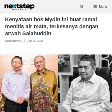
Skip
Menu
to
content
Kenyataan bos Mydin ini buat ramai
menitis air mata, terkesanya dengan
arwah Salahuddin
Oleh ADINDA
July 26, 2023