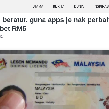
UTAMA
BERITA
DUNIA
INSPIRAS
 beratur, guna apps je nak perbah
ebet RM5
024