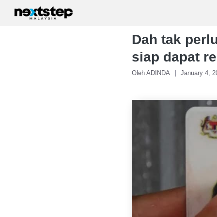
Skip
to
content
Dah tak perlu
siap dapat r
Oleh ADINDA
January 4, 2