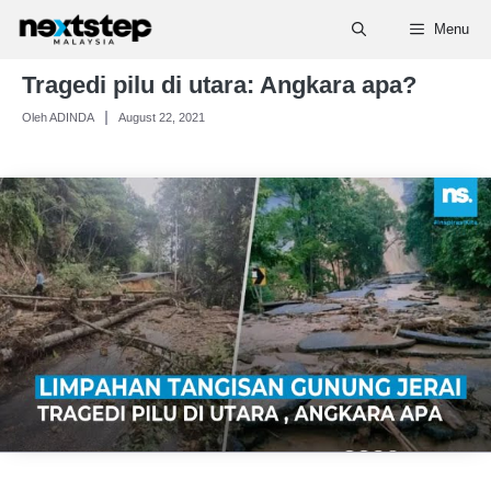
Skip
Menu
to
content
Tragedi pilu di utara: Angkara apa?
Oleh ADINDA
August 22, 2021