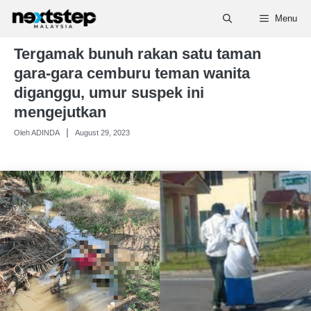
Skip
Menu
to
content
Tergamak bunuh rakan satu taman
gara-gara cemburu teman wanita
diganggu, umur suspek ini
mengejutkan
Oleh ADINDA
August 29, 2023