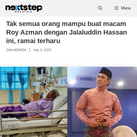
Skip
Menu
to
content
Tak semua orang mampu buat macam
Roy Azman dengan Jalaluddin Hassan
ini, ramai terharu
Oleh ADINDA
July 3, 2023