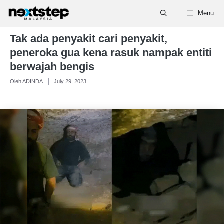
Skip
Menu
to
content
Tak ada penyakit cari penyakit,
peneroka gua kena rasuk nampak entiti
berwajah bengis
Oleh ADINDA
July 29, 2023