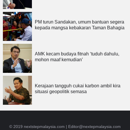
PM turun Sandakan, umum bantuan segera
kepada mangsa kebakaran Taman Bahagia
AMK kecam budaya fitnah ‘tuduh dahulu,
mohon maaf kemudian’
Kerajaan tangguh cukai karbon ambil kira
situasi geopolitik semasa
© 2019 nextstepmalaysia.com |
Editor@nextepmalaysia.com