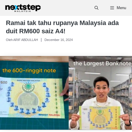
Skip
Menu
to
content
Ramai tak tahu rupanya Malaysia ada
duit RM600 saiz A4!
Oleh ARIF ABDULLAH
December 16, 2024