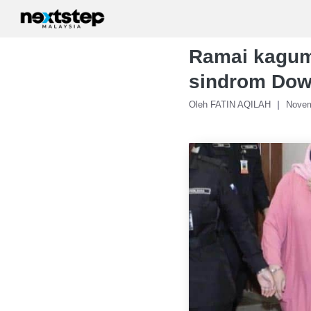
Skip
to
content
Ramai kagum 
sindrom Dow
Oleh FATIN AQILAH
Novem