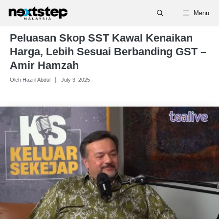
Skip
Menu
to
content
Peluasan Skop SST Kawal Kenaikan
Harga, Lebih Sesuai Berbanding GST –
Amir Hamzah
Oleh Hazril Abdul
July 3, 2025