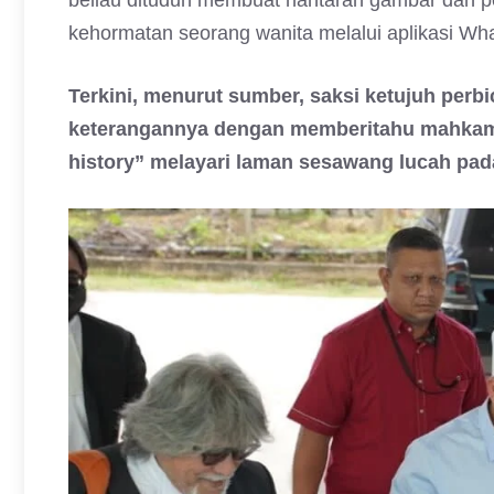
beliau dituduh membuat hantaran gambar dan 
kehormatan seorang wanita melalui aplikasi Wh
Terkini, menurut sumber, saksi ketujuh per
keterangannya dengan memberitahu mahkama
history” melayari laman sesawang lucah pada