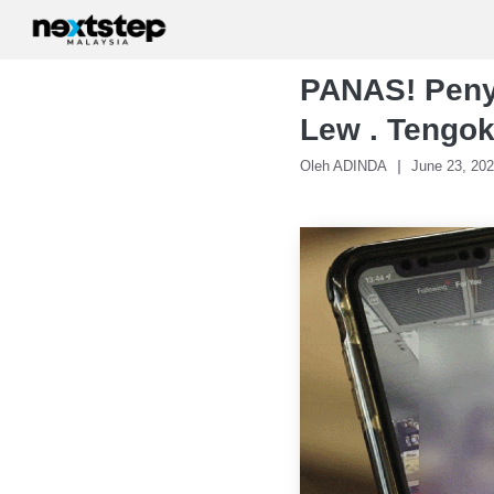
Skip
to
content
PANAS! Penyi
Lew . Tengok
Oleh ADINDA
June 23, 20