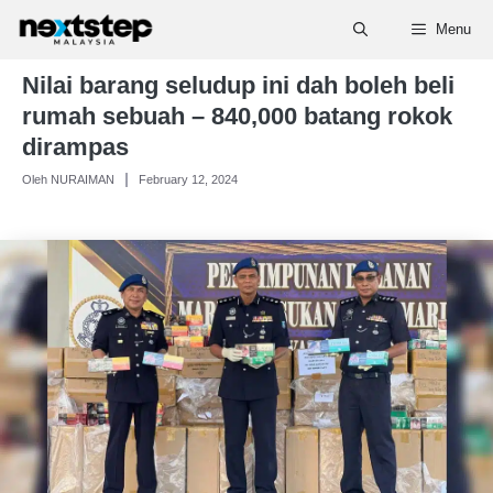
Skip
Menu
to
content
Nilai barang seludup ini dah boleh beli
rumah sebuah – 840,000 batang rokok
dirampas
Oleh NURAIMAN
February 12, 2024