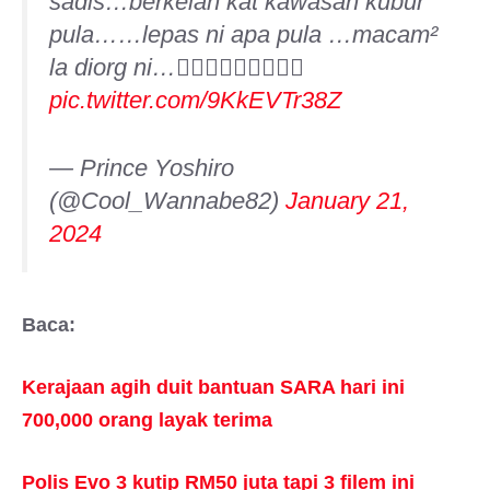
sadis…berkelah kat kawasan kubur
pula……lepas ni apa pula …macam²
la diorg ni…🤦🏻‍♂️🤦🏻‍♂️🤦🏻‍♂️
pic.twitter.com/9KkEVTr38Z
— Prince Yoshiro
(@Cool_Wannabe82)
January 21,
2024
Baca:
Kerajaan agih duit bantuan SARA hari ini
700,000 orang layak terima
Polis Evo 3 kutip RM50 juta tapi 3 filem ini