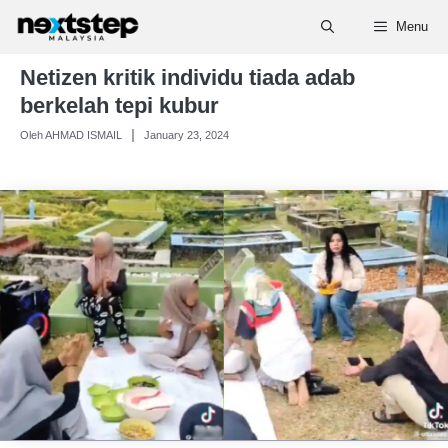
Skip
Menu
to
content
Netizen kritik individu tiada adab
berkelah tepi kubur
Oleh AHMAD ISMAIL
January 23, 2024