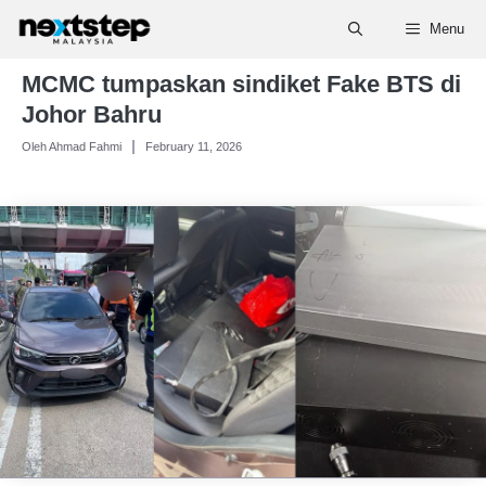
Skip
Menu
to
content
MCMC tumpaskan sindiket Fake BTS di
Johor Bahru
Oleh Ahmad Fahmi
February 11, 2026