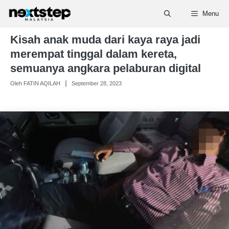
Skip
Menu
to
content
Kisah anak muda dari kaya raya jadi
merempat tinggal dalam kereta,
semuanya angkara pelaburan digital
Oleh FATIN AQILAH
September 28, 2023