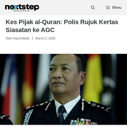
Skip
Menu
to
content
Kes Pijak al-Quran: Polis Rujuk Kertas
Siasatan ke AGC
Oleh Hazril Abdul
March 2, 2026