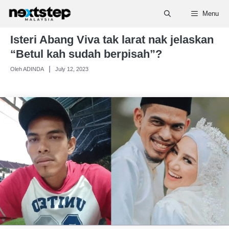
Skip
Menu
to
content
Isteri Abang Viva tak larat nak jelaskan
“Betul kah sudah berpisah”?
Oleh ADINDA
July 12, 2023