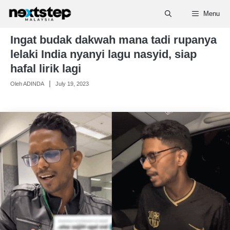
Skip
Menu
to
content
Ingat budak dakwah mana tadi rupanya
lelaki India nyanyi lagu nasyid, siap
hafal lirik lagi
Oleh ADINDA
July 19, 2023