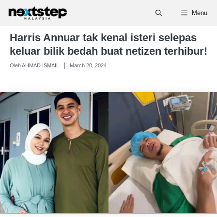
Skip
Menu
to
content
Harris Annuar tak kenal isteri selepas
keluar bilik bedah buat netizen terhibur!
Oleh AHMAD ISMAIL
March 20, 2024