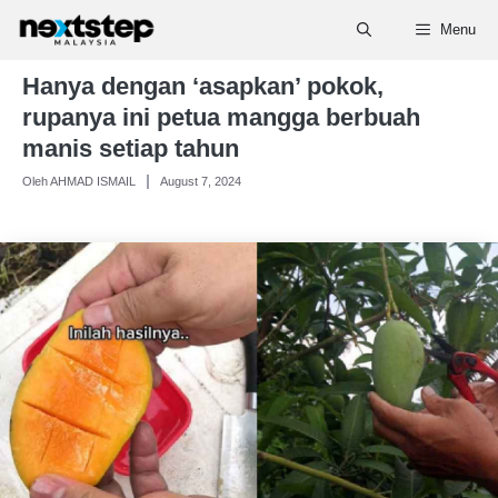
Skip
Menu
to
content
Hanya dengan ‘asapkan’ pokok,
rupanya ini petua mangga berbuah
manis setiap tahun
Oleh AHMAD ISMAIL
August 7, 2024