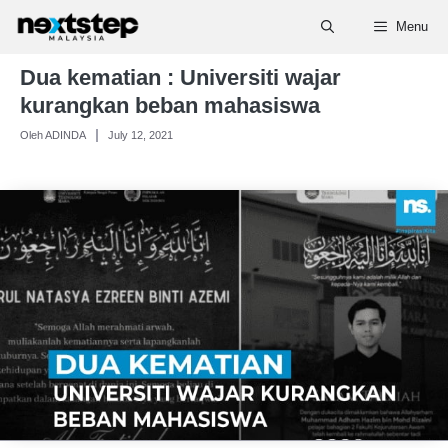
Skip
Menu
to
content
Dua kematian : Universiti wajar
kurangkan beban mahasiswa
Oleh ADINDA
July 12, 2021