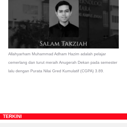
Allahyarham Muhammad Adham Hazim adalah pelajar
cemerlang dan turut meraih Anugerah Dekan pada semester
lalu dengan Purata Nilai Gred Kumulatif (CGPA) 3.89.
TERKINI