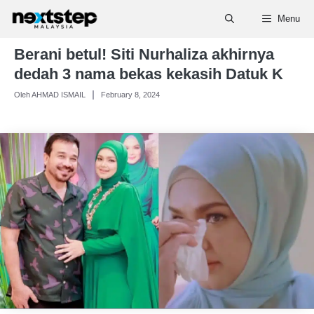
Skip
Menu
to
content
Berani betul! Siti Nurhaliza akhirnya
dedah 3 nama bekas kekasih Datuk K
Oleh AHMAD ISMAIL
February 8, 2024