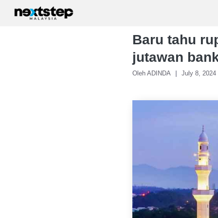
Skip
to
content
Baru tahu ru
jutawan ban
Oleh ADINDA
July 8, 2024