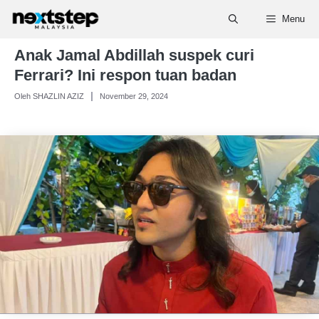
Skip
Menu
to
content
Anak Jamal Abdillah suspek curi
Ferrari? Ini respon tuan badan
Oleh SHAZLIN AZIZ
November 29, 2024