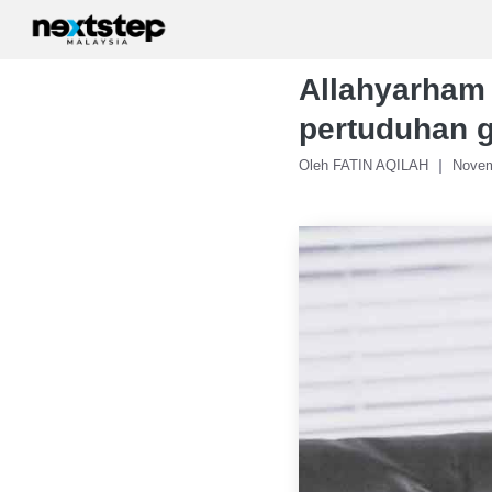
Skip
to
content
Allahyarham
pertuduhan g
Oleh FATIN AQILAH
Novem