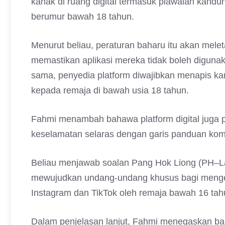
kanak di ruang digital termasuk piawaian kand
berumur bawah 18 tahun.
Menurut beliau, peraturan baharu itu akan mele
memastikan aplikasi mereka tidak boleh digun
sama, penyedia platform diwajibkan menapis k
kepada remaja di bawah usia 18 tahun.
Fahmi menambah bahawa platform digital juga p
keselamatan selaras dengan garis panduan kom
Beliau menjawab soalan Pang Hok Liong (PH–L
mewujudkan undang-undang khusus bagi menge
Instagram dan TikTok oleh remaja bawah 16 tah
Dalam penjelasan lanjut, Fahmi menegaskan ba