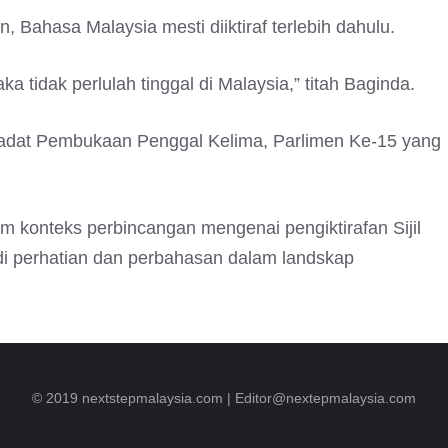
, Bahasa Malaysia mesti diiktiraf terlebih dahulu.
 tidak perlulah tinggal di Malaysia,” titah Baginda.
tiadat Pembukaan Penggal Kelima, Parlimen Ke-15 yang
am konteks perbincangan mengenai pengiktirafan Sijil
i perhatian dan perbahasan dalam landskap
© 2019 nextstepmalaysia.com |
Editor@nextepmalaysia.com