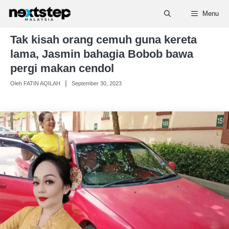
Skip
Menu
to
content
Tak kisah orang cemuh guna kereta
lama, Jasmin bahagia Bobob bawa
pergi makan cendol
Oleh FATIN AQILAH
September 30, 2023