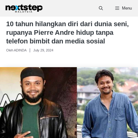
Skip
Menu
to
content
10 tahun hilangkan diri dari dunia seni,
rupanya Pierre Andre hidup tanpa
telefon bimbit dan media sosial
Oleh ADINDA
July 29, 2024