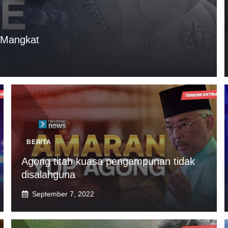
l Mangkat
BERITA
Agong titah kuasa pengampunan tidak
disalahguna
September 7, 2022